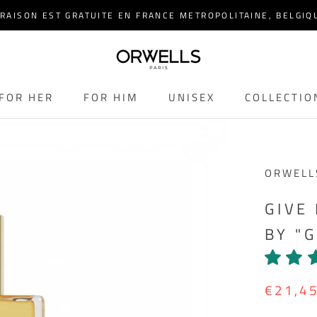
IVRAISON EST GRATUITE EN FRANCE METROPOLITAINE, BELGI
FOR HER
FOR HIM
UNISEX
COLLECTIO
FOR HER
FOR HIM
UNISEX
COLLECTIO
ORWELL
GIVE
BY "
€21,4