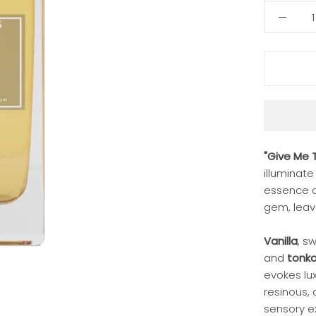
"Give Me 
illuminate
essence o
gem, leav
Vanilla
, s
and
tonk
evokes lu
resinous,
sensory ex