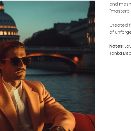
and mesme
"masterpie
Created f
of unforge
Notes:
Lav
Tonka Bea