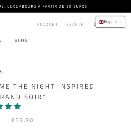
QUE, LUXEMBOURG À PARTIR DE 50 EUROS!
English
CART (
0
)
ACCOUNT
SEARCH
N
BLOG
N
BLOG
S
 ME THE NIGHT INSPIRED
GRAND SOIR"
5
€39,90