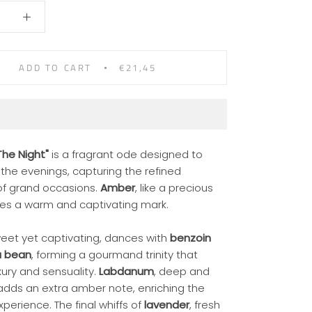
ADD TO CART
€21,45
The Night"
is a fragrant ode designed to
 the evenings, capturing the refined
f grand occasions.
Amber
, like a precious
es a warm and captivating mark.
weet yet captivating, dances with
benzoin
a bean
, forming a gourmand trinity that
xury and sensuality.
Labdanum
, deep and
 adds an extra amber note, enriching the
perience. The final whiffs of
lavender
, fresh