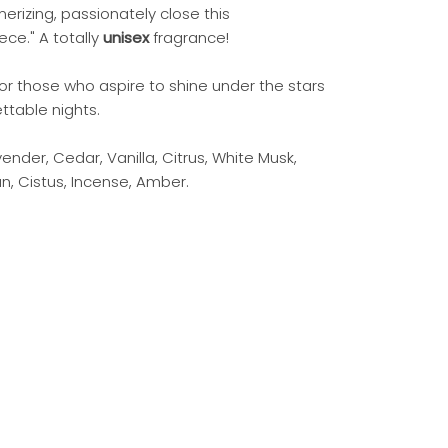
rizing, passionately close this
ce." A totally
unisex
fragrance!
or those who aspire to shine under the stars
ttable nights.
ender, Cedar, Vanilla, Citrus, White Musk,
n, Cistus, Incense, Amber.