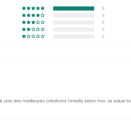
5
0
0
0
0
 une des meilleures créations Orwells selon moi. Je salue tou